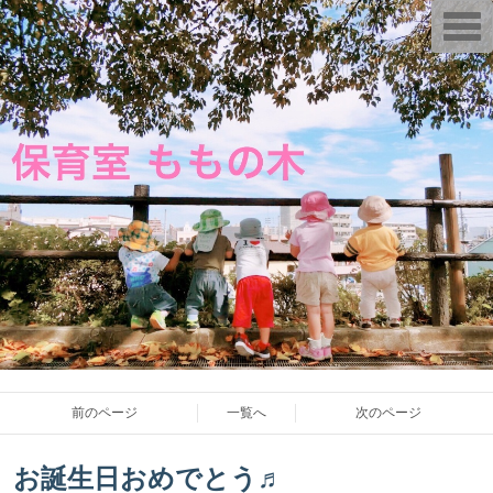
T
o
g
g
l
e
n
a
v
i
g
a
t
i
o
n
前のページ
一覧へ
次のページ
お誕生日おめでとう♬